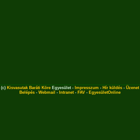
(c)
Kisvasutak Baráti Köre
Egyesület -
Impresszum
-
Hír küldés
-
Üzenet
Belépés
-
Webmail
-
Intranet
-
FAV
-
EgyesületOnline