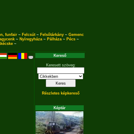
n, funfair
~
Felcsút
~
Felsőtárkány
~
Gemenc
agycenk
~
Nyíregyháza
~
Pálháza
~
Pécs
~
akécske
~
Kereső
Keresett szöveg:
Részletes képkereső
Képtár