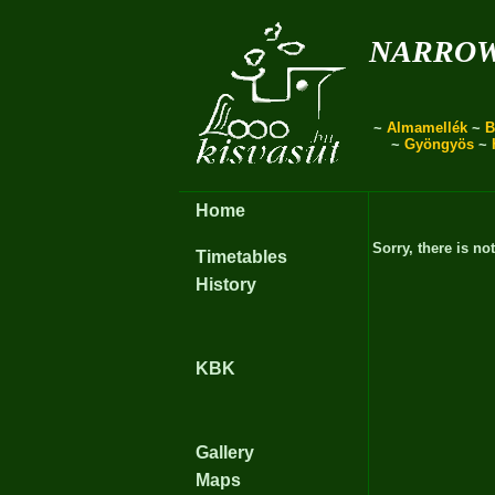
narro
~
Almamellék
~
B
~
Gyöngyös
~
Home
Sorry, there is no
Timetables
History
KBK
Gallery
Maps