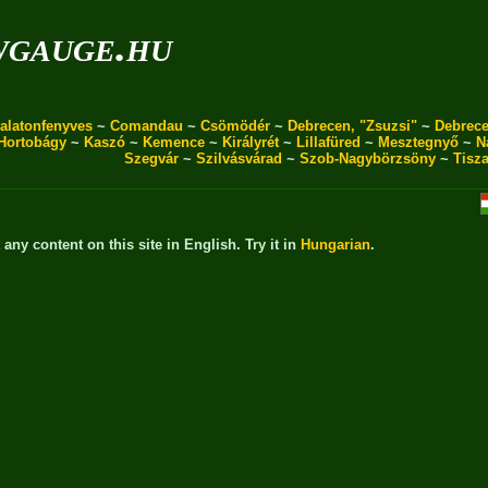
wgauge.hu
alatonfenyves
~
Comandau
~
Csömödér
~
Debrecen, "Zsuzsi"
~
Debrece
Hortobágy
~
Kaszó
~
Kemence
~
Királyrét
~
Lillafüred
~
Mesztegnyő
~
N
Szegvár
~
Szilvásvárad
~
Szob-Nagybörzsöny
~
Tisz
t any content on this site in English. Try it in
Hungarian
.