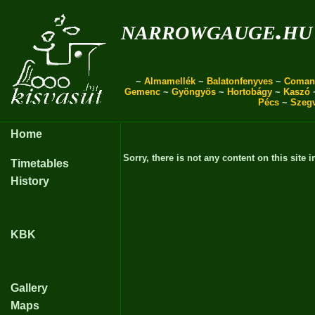
narrowgauge.hu
~
Almamellék
~
Balatonfenyves
~
Coman
Gemenc
~
Gyöngyös
~
Hortobágy
~
Kaszó
Pécs
~
Szeg
Home
Sorry, there is not any content on this site i
Timetables
History
KBK
Gallery
Maps