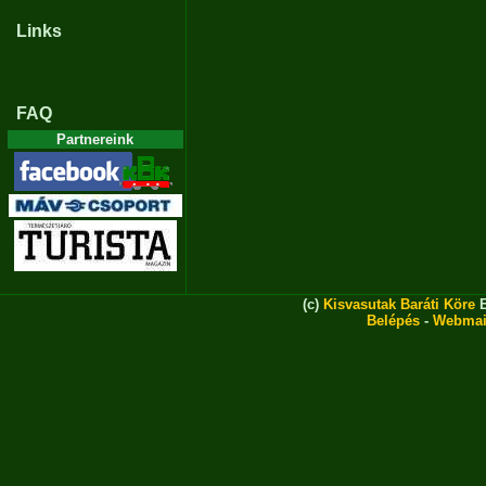
Links
FAQ
Partnereink
(c)
Kisvasutak Baráti Köre
E
Belépés
-
Webmai