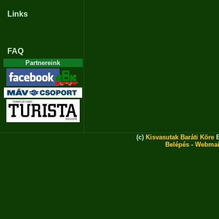
Links
FAQ
Partnereink
(c)
Kisvasutak Baráti Köre
E
Belépés
-
Webmai