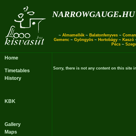
narrowgauge.hu
~
Almamellék
~
Balatonfenyves
~
Coman
Gemenc
~
Gyöngyös
~
Hortobágy
~
Kaszó
Pécs
~
Szeg
Home
Sorry, there is not any content on this site i
Timetables
History
KBK
Gallery
Maps