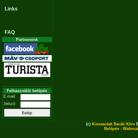
Links
FAQ
Partnereink
Felhasználói belépés
E-mail:
Jelszó:
(c)
Kisvasutak Baráti Köre
E
Belépés
-
Webmai