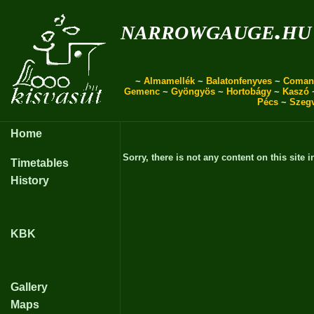
narrowgauge.hu
~
Almamellék
~
Balatonfenyves
~
Coman
Gemenc
~
Gyöngyös
~
Hortobágy
~
Kaszó
Pécs
~
Szeg
Home
Sorry, there is not any content on this site i
Timetables
History
KBK
Gallery
Maps