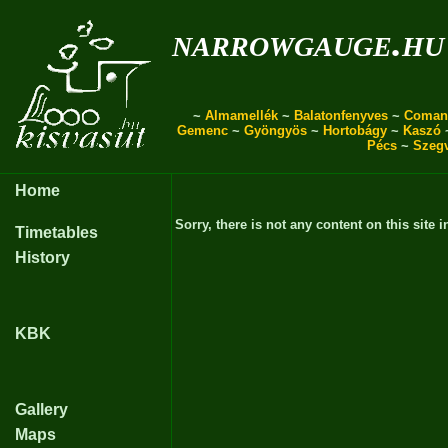
narrowgauge.hu
~
Almamellék
~
Balatonfenyves
~
Coman
Gemenc
~
Gyöngyös
~
Hortobágy
~
Kaszó
Pécs
~
Szeg
Home
Sorry, there is not any content on this site i
Timetables
History
KBK
Gallery
Maps