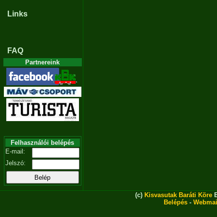
Links
FAQ
Partnereink
Felhasználói belépés
E-mail:
Jelszó:
(c)
Kisvasutak Baráti Köre
E
Belépés
-
Webmai