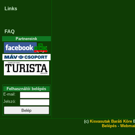
Links
FAQ
Partnereink
Felhasználói belépés
E-mail:
Jelszó:
(c)
Kisvasutak Baráti Köre
E
Belépés
-
Webmai