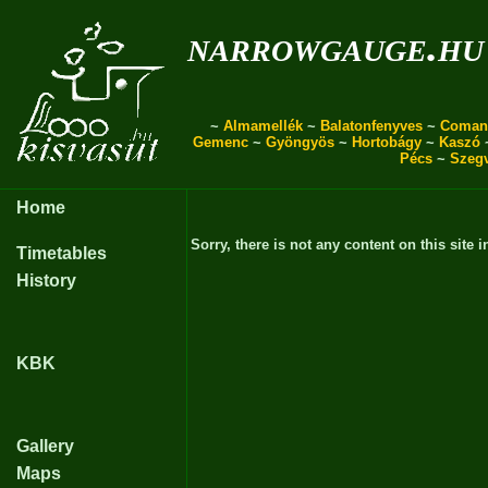
narrowgauge.hu
~
Almamellék
~
Balatonfenyves
~
Coman
Gemenc
~
Gyöngyös
~
Hortobágy
~
Kaszó
Pécs
~
Szeg
Home
Sorry, there is not any content on this site i
Timetables
History
KBK
Gallery
Maps