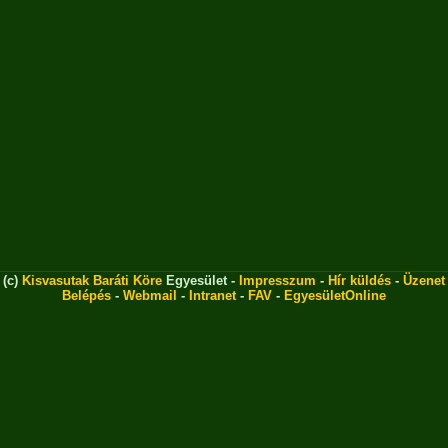
(c)
Kisvasutak Baráti Köre
Egyesület -
Impresszum
-
Hír küldés
-
Üzenet
Belépés
-
Webmail
-
Intranet
-
FAV
-
EgyesületOnline