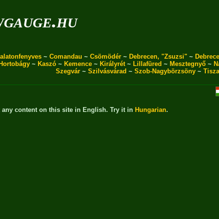
wgauge.hu
alatonfenyves
~
Comandau
~
Csömödér
~
Debrecen, "Zsuzsi"
~
Debrece
Hortobágy
~
Kaszó
~
Kemence
~
Királyrét
~
Lillafüred
~
Mesztegnyő
~
N
Szegvár
~
Szilvásvárad
~
Szob-Nagybörzsöny
~
Tisz
t any content on this site in English. Try it in
Hungarian
.