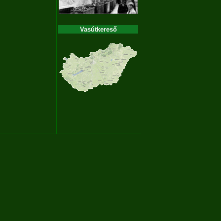
Vasútkereső