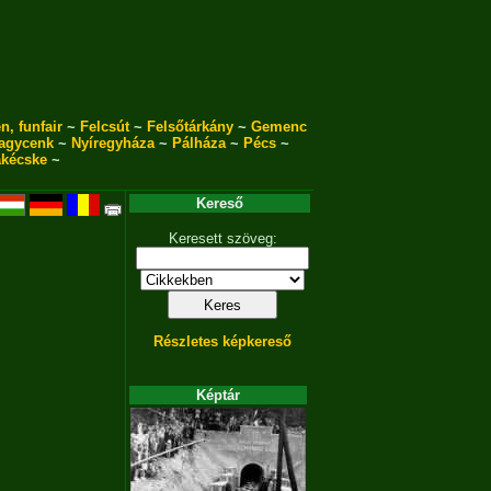
n, funfair
~
Felcsút
~
Felsőtárkány
~
Gemenc
agycenk
~
Nyíregyháza
~
Pálháza
~
Pécs
~
akécske
~
Kereső
Keresett szöveg:
Részletes képkereső
Képtár