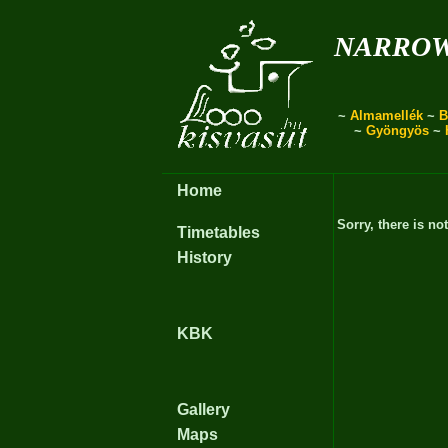
narro
~
Almamellék
~
B
~
Gyöngyös
~
Home
Sorry, there is no
Timetables
History
KBK
Gallery
Maps