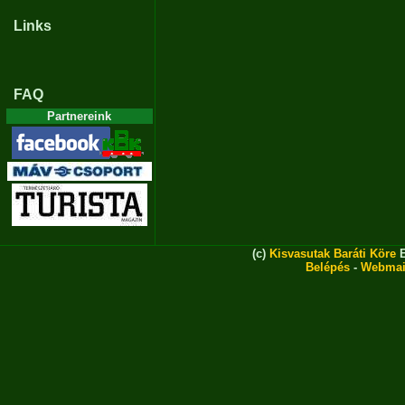
Links
FAQ
Partnereink
(c)
Kisvasutak Baráti Köre
E
Belépés
-
Webmai