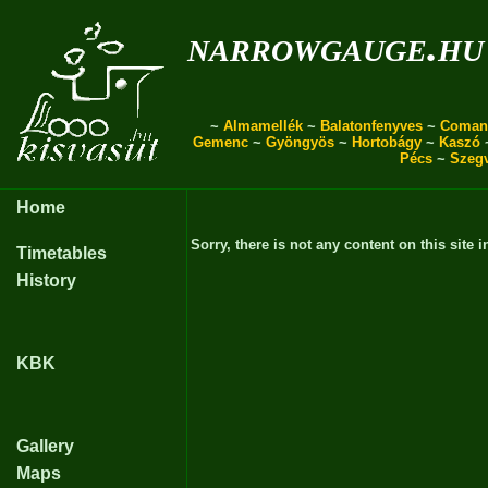
narrowgauge.hu
~
Almamellék
~
Balatonfenyves
~
Coman
Gemenc
~
Gyöngyös
~
Hortobágy
~
Kaszó
Pécs
~
Szeg
Home
Sorry, there is not any content on this site i
Timetables
History
KBK
Gallery
Maps