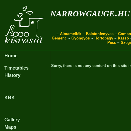
narrowgauge.hu
~
Almamellék
~
Balatonfenyves
~
Coman
Gemenc
~
Gyöngyös
~
Hortobágy
~
Kaszó
Pécs
~
Szeg
Home
Sorry, there is not any content on this site i
Timetables
History
KBK
Gallery
Maps