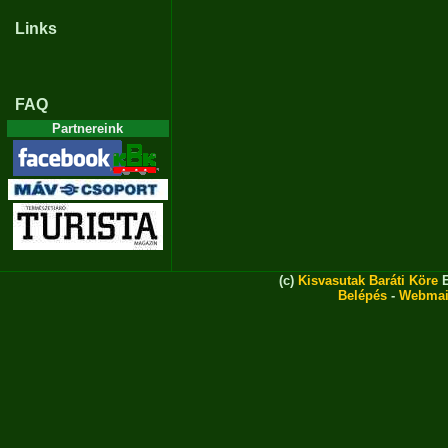
Links
FAQ
Partnereink
(c)
Kisvasutak Baráti Köre
E
Belépés
-
Webmai