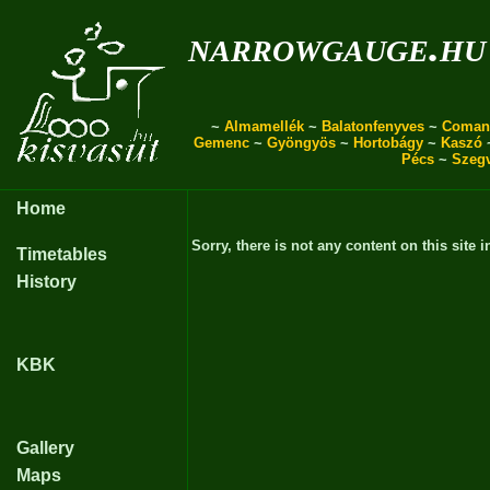
narrowgauge.hu
~
Almamellék
~
Balatonfenyves
~
Coman
Gemenc
~
Gyöngyös
~
Hortobágy
~
Kaszó
Pécs
~
Szeg
Home
Sorry, there is not any content on this site i
Timetables
History
KBK
Gallery
Maps