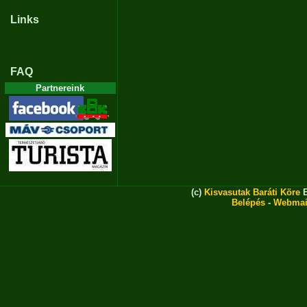
Links
FAQ
Partnereink
(c)
Kisvasutak Baráti Köre
E
Belépés
-
Webmai