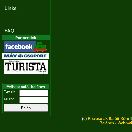
Links
FAQ
Partnereink
Felhasználói belépés
E-mail:
Jelszó:
(c)
Kisvasutak Baráti Köre
E
Belépés
-
Webmai