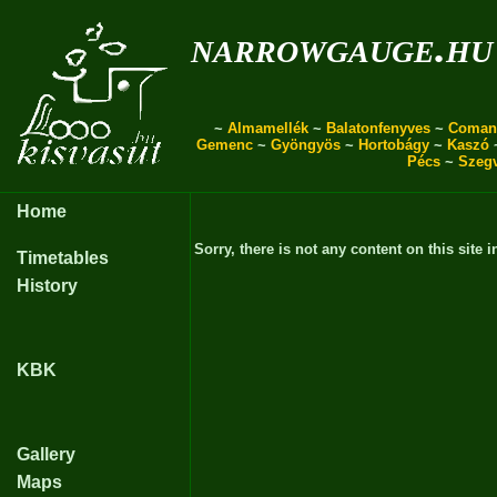
narrowgauge.hu
~
Almamellék
~
Balatonfenyves
~
Coman
Gemenc
~
Gyöngyös
~
Hortobágy
~
Kaszó
Pécs
~
Szeg
Home
Sorry, there is not any content on this site i
Timetables
History
KBK
Gallery
Maps