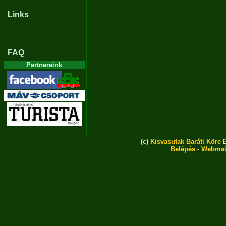
Links
FAQ
Partnereink
(c)
Kisvasutak Baráti Köre
E
Belépés
-
Webmai