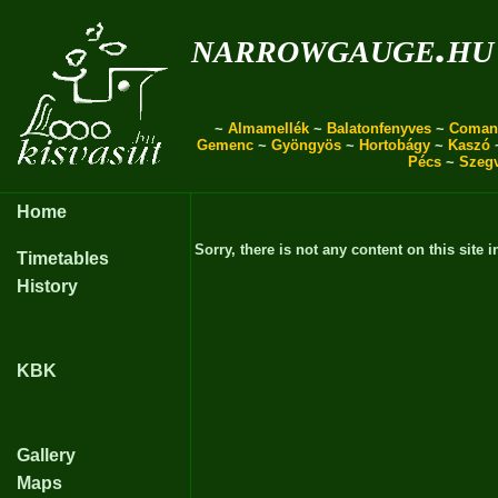
narrowgauge.hu
~
Almamellék
~
Balatonfenyves
~
Coman
Gemenc
~
Gyöngyös
~
Hortobágy
~
Kaszó
Pécs
~
Szeg
Home
Sorry, there is not any content on this site i
Timetables
History
KBK
Gallery
Maps