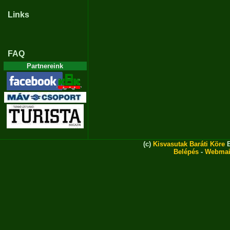
Links
FAQ
Partnereink
(c)
Kisvasutak Baráti Köre
E
Belépés
-
Webmai