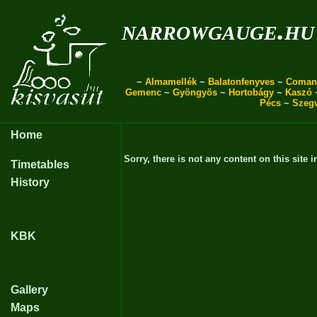
narrowgauge.hu
~
Almamellék
~
Balatonfenyves
~
Coman
Gemenc
~
Gyöngyös
~
Hortobágy
~
Kaszó
Pécs
~
Szeg
Home
Sorry, there is not any content on this site i
Timetables
History
KBK
Gallery
Maps