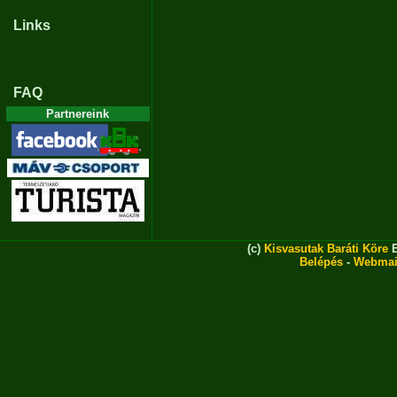
Links
FAQ
Partnereink
(c)
Kisvasutak Baráti Köre
E
Belépés
-
Webmai