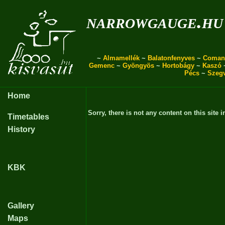
narrowgauge.hu
~
Almamellék
~
Balatonfenyves
~
Coman
Gemenc
~
Gyöngyös
~
Hortobágy
~
Kaszó
Pécs
~
Szeg
Home
Sorry, there is not any content on this site i
Timetables
History
KBK
Gallery
Maps