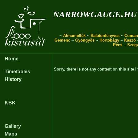
narrowgauge.hu
~
Almamellék
~
Balatonfenyves
~
Coman
Gemenc
~
Gyöngyös
~
Hortobágy
~
Kaszó
Pécs
~
Szeg
Home
Sorry, there is not any content on this site i
Timetables
History
KBK
Gallery
Maps