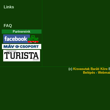
Links
FAQ
Partnereink
(c)
Kisvasutak Baráti Köre
E
Belépés
-
Webmai