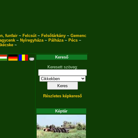
n, funfair
~
Felcsút
~
Felsőtárkány
~
Gemenc
agycenk
~
Nyíregyháza
~
Pálháza
~
Pécs
~
akécske
~
Kereső
Keresett szöveg:
Részletes képkereső
Képtár