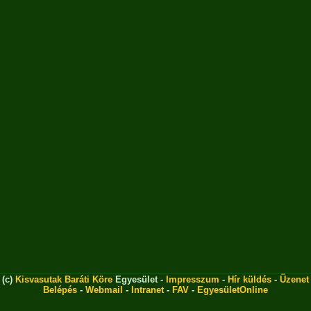
(c)
Kisvasutak Baráti Köre
Egyesület -
Impresszum
-
Hír küldés
-
Üzenet
Belépés
-
Webmail
-
Intranet
-
FAV
-
EgyesületOnline