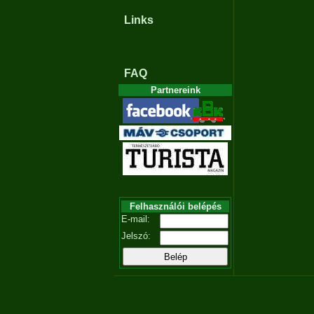
Links
FAQ
Partnereink
Felhasználói belépés
E-mail:
Jelszó: