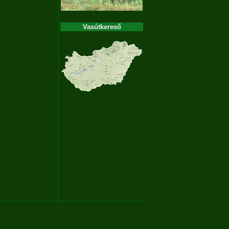
Vasútkereső