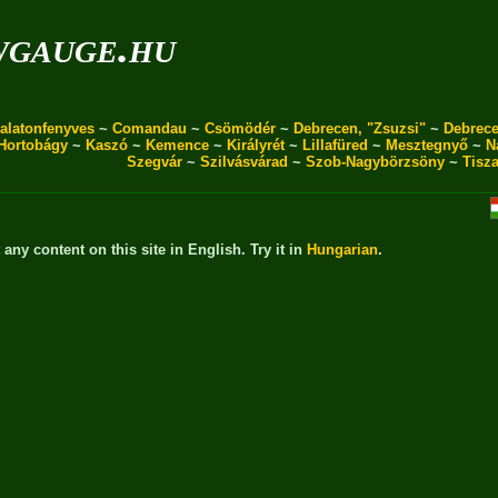
wgauge.hu
alatonfenyves
~
Comandau
~
Csömödér
~
Debrecen, "Zsuzsi"
~
Debrece
Hortobágy
~
Kaszó
~
Kemence
~
Királyrét
~
Lillafüred
~
Mesztegnyő
~
N
Szegvár
~
Szilvásvárad
~
Szob-Nagybörzsöny
~
Tisz
t any content on this site in English. Try it in
Hungarian
.