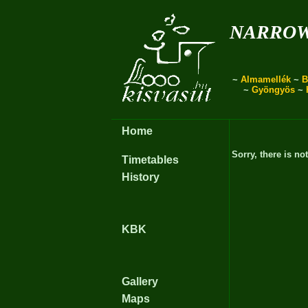
narro
~
Almamellék
~
B
~
Gyöngyös
~
Home
Sorry, there is no
Timetables
History
KBK
Gallery
Maps