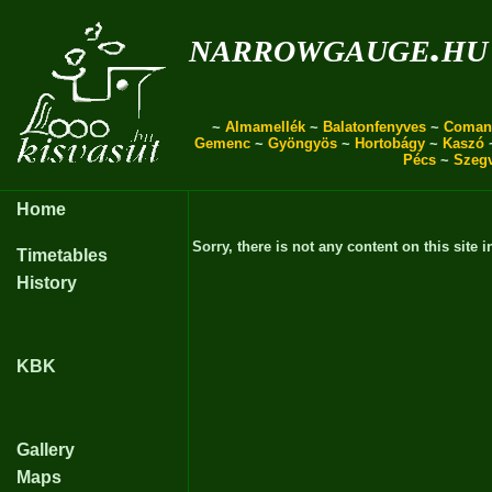
narrowgauge.hu
~
Almamellék
~
Balatonfenyves
~
Coman
Gemenc
~
Gyöngyös
~
Hortobágy
~
Kaszó
Pécs
~
Szeg
Home
Sorry, there is not any content on this site i
Timetables
History
KBK
Gallery
Maps