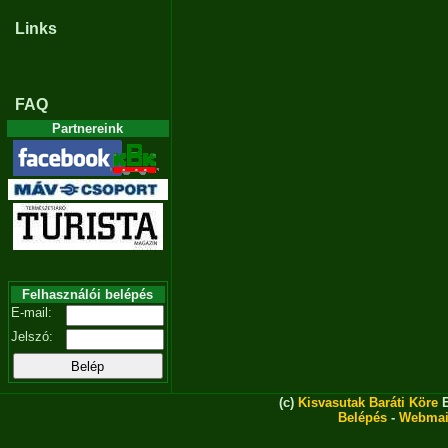
Links
FAQ
Partnereink
Felhasználói belépés
E-mail:
Jelszó:
(c)
Kisvasutak Baráti Köre
E
Belépés
-
Webmai