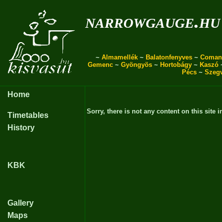
narrowgauge.hu
~
Almamellék
~
Balatonfenyves
~
Coman
Gemenc
~
Gyöngyös
~
Hortobágy
~
Kaszó
Pécs
~
Szeg
Home
Sorry, there is not any content on this site i
Timetables
History
KBK
Gallery
Maps