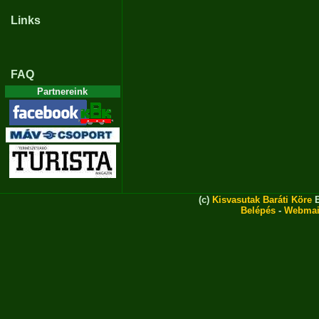
Links
FAQ
Partnereink
(c)
Kisvasutak Baráti Köre
E
Belépés
-
Webmai