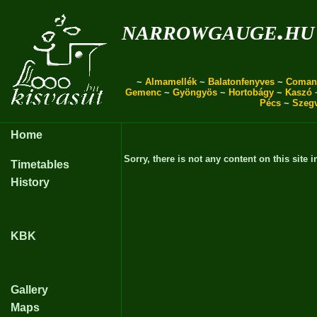
narrowgauge.hu
~
Almamellék
~
Balatonfenyves
~
Coman
Gemenc
~
Gyöngyös
~
Hortobágy
~
Kaszó
Pécs
~
Szeg
Home
Sorry, there is not any content on this site i
Timetables
History
KBK
Gallery
Maps