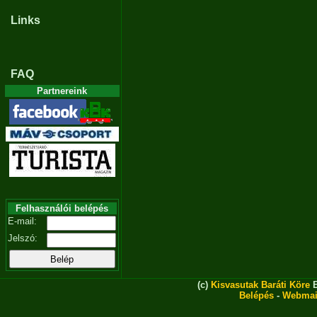
Links
FAQ
Partnereink
Felhasználói belépés
E-mail:
Jelszó:
(c)
Kisvasutak Baráti Köre
E
Belépés
-
Webmai