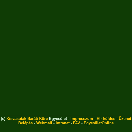
(c)
Kisvasutak Baráti Köre
Egyesület -
Impresszum
-
Hír küldés
-
Üzenet
Belépés
-
Webmail
-
Intranet
-
FAV
-
EgyesületOnline