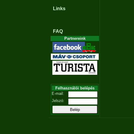
Links
FAQ
Partnereink
Felhasználói belépés
E-mail:
Jelszó: