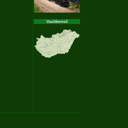
Vasútkereső