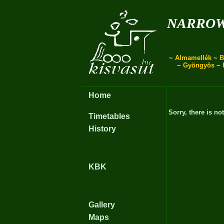
narro
~
Almamellék
~
B
~
Gyöngyös
~
Home
Sorry, there is no
Timetables
History
KBK
Gallery
Maps