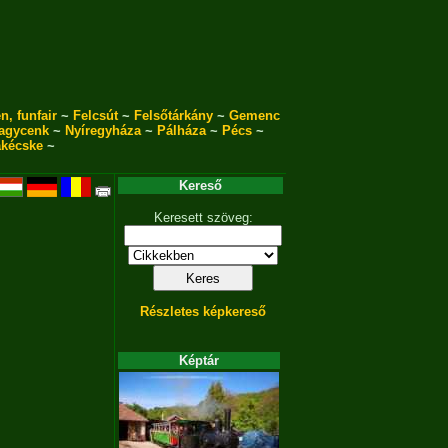
n, funfair
~
Felcsút
~
Felsőtárkány
~
Gemenc
agycenk
~
Nyíregyháza
~
Pálháza
~
Pécs
~
akécske
~
Kereső
Keresett szöveg:
Részletes képkereső
Képtár