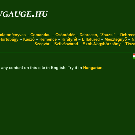
wgauge.hu
alatonfenyves
~
Comandau
~
Csömödér
~
Debrecen, "Zsuzsi"
~
Debrece
Hortobágy
~
Kaszó
~
Kemence
~
Királyrét
~
Lillafüred
~
Mesztegnyő
~
N
Szegvár
~
Szilvásvárad
~
Szob-Nagybörzsöny
~
Tisz
t any content on this site in English. Try it in
Hungarian
.