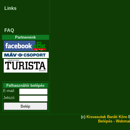
Links
FAQ
Partnereink
Felhasználói belépés
E-mail:
Jelszó:
(c)
Kisvasutak Baráti Köre
E
Belépés
-
Webmai