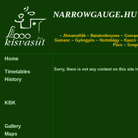
narrowgauge.hu
~
Almamellék
~
Balatonfenyves
~
Coman
Gemenc
~
Gyöngyös
~
Hortobágy
~
Kaszó
Pécs
~
Szeg
Home
Sorry, there is not any content on this site i
Timetables
History
KBK
Gallery
Maps