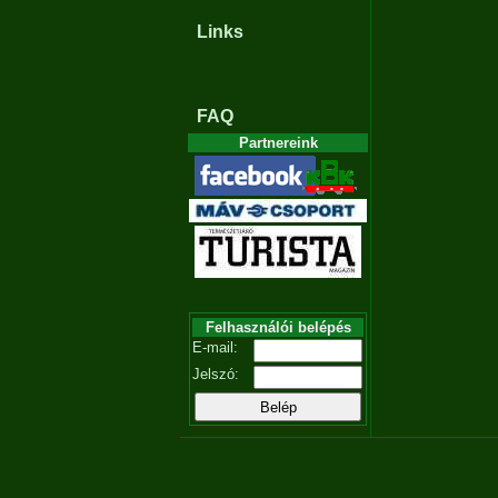
Links
FAQ
Partnereink
Felhasználói belépés
E-mail:
Jelszó: