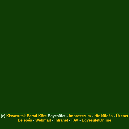
(c)
Kisvasutak Baráti Köre
Egyesület -
Impresszum
-
Hír küldés
-
Üzenet
Belépés
-
Webmail
-
Intranet
-
FAV
-
EgyesületOnline