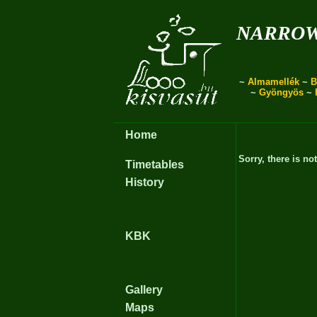
narro
~
Almamellék
~
B
~
Gyöngyös
~
Home
Sorry, there is no
Timetables
History
KBK
Gallery
Maps