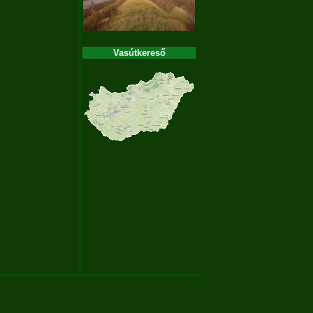
Vasútkereső