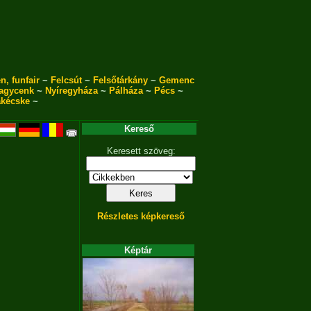
n, funfair
~
Felcsút
~
Felsőtárkány
~
Gemenc
agycenk
~
Nyíregyháza
~
Pálháza
~
Pécs
~
akécske
~
Kereső
Keresett szöveg:
Részletes képkereső
Képtár