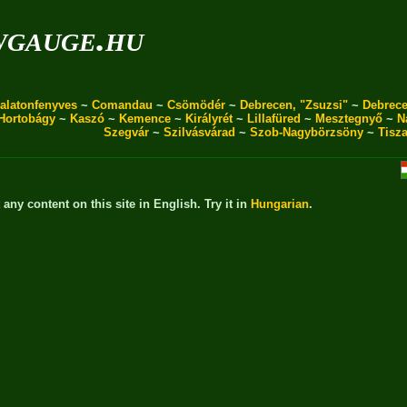
wgauge.hu
alatonfenyves
~
Comandau
~
Csömödér
~
Debrecen, "Zsuzsi"
~
Debrece
Hortobágy
~
Kaszó
~
Kemence
~
Királyrét
~
Lillafüred
~
Mesztegnyő
~
N
Szegvár
~
Szilvásvárad
~
Szob-Nagybörzsöny
~
Tisz
t any content on this site in English. Try it in
Hungarian
.