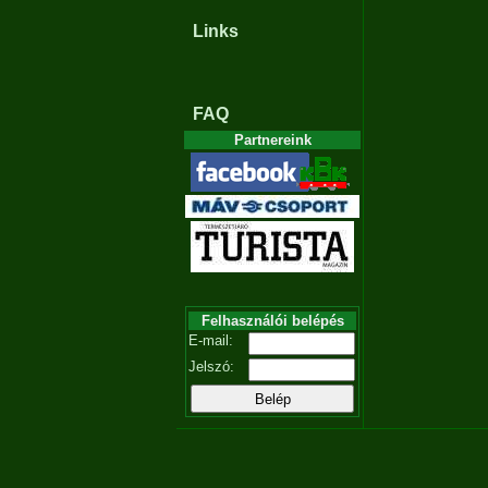
Links
FAQ
Partnereink
Felhasználói belépés
E-mail:
Jelszó: