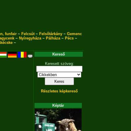
n, funfair
~
Felcsút
~
Felsőtárkány
~
Gemenc
agycenk
~
Nyíregyháza
~
Pálháza
~
Pécs
~
akécske
~
Kereső
Keresett szöveg:
Részletes képkereső
Képtár