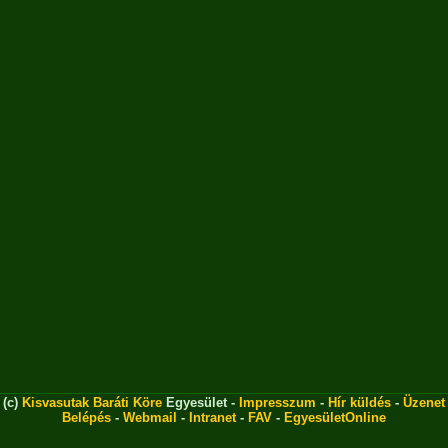
(c)
Kisvasutak Baráti Köre
Egyesület -
Impresszum
-
Hír küldés
-
Üzenet
Belépés
-
Webmail
-
Intranet
-
FAV
-
EgyesületOnline