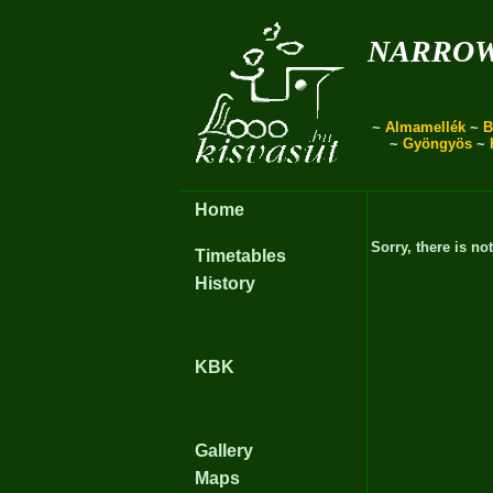
narro
~
Almamellék
~
B
~
Gyöngyös
~
Home
Sorry, there is no
Timetables
History
KBK
Gallery
Maps