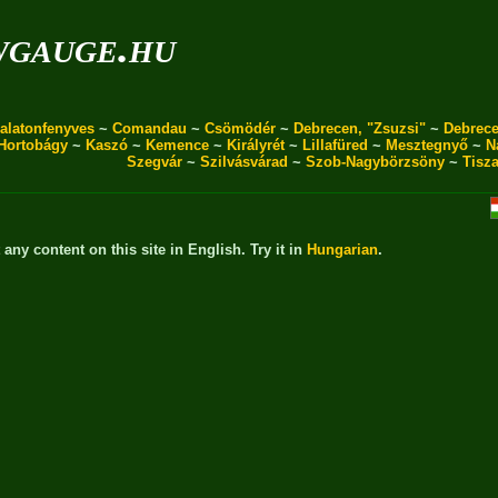
wgauge.hu
alatonfenyves
~
Comandau
~
Csömödér
~
Debrecen, "Zsuzsi"
~
Debrece
Hortobágy
~
Kaszó
~
Kemence
~
Királyrét
~
Lillafüred
~
Mesztegnyő
~
N
Szegvár
~
Szilvásvárad
~
Szob-Nagybörzsöny
~
Tisz
t any content on this site in English. Try it in
Hungarian
.