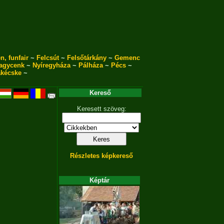
n, funfair
~
Felcsút
~
Felsőtárkány
~
Gemenc
agycenk
~
Nyíregyháza
~
Pálháza
~
Pécs
~
akécske
~
Kereső
Keresett szöveg:
Részletes képkereső
Képtár