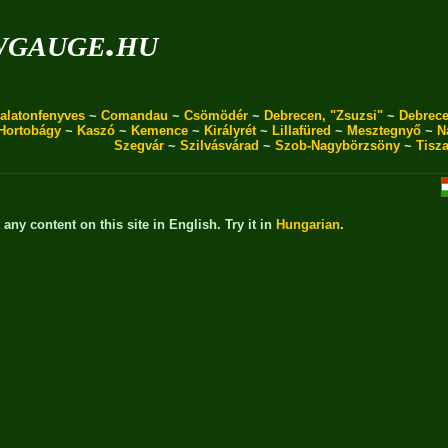
wgauge.hu
alatonfenyves
~
Comandau
~
Csömödér
~
Debrecen, "Zsuzsi"
~
Debrece
Hortobágy
~
Kaszó
~
Kemence
~
Királyrét
~
Lillafüred
~
Mesztegnyő
~
N
Szegvár
~
Szilvásvárad
~
Szob-Nagybörzsöny
~
Tisz
t any content on this site in English. Try it in
Hungarian
.