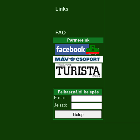
Links
FAQ
Partnereink
Felhasználói belépés
E-mail:
Jelszó: