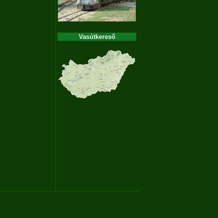
Vasútkereső