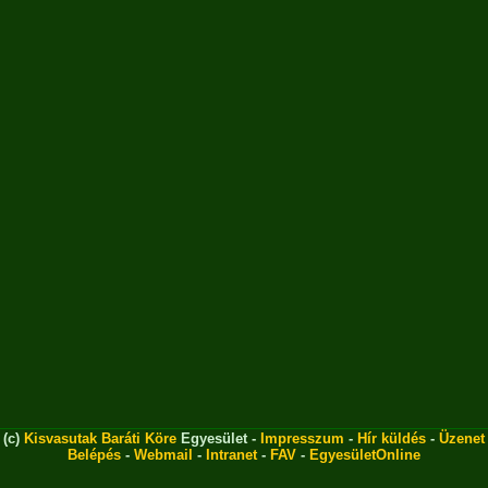
(c)
Kisvasutak Baráti Köre
Egyesület -
Impresszum
-
Hír küldés
-
Üzenet
Belépés
-
Webmail
-
Intranet
-
FAV
-
EgyesületOnline