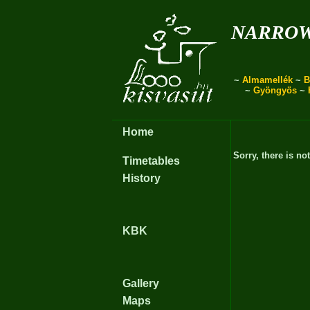
narro
~
Almamellék
~
B
~
Gyöngyös
~
Home
Sorry, there is no
Timetables
History
KBK
Gallery
Maps