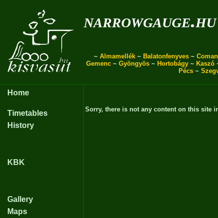
narrowgauge.hu
~
Almamellék
~
Balatonfenyves
~
Coman
Gemenc
~
Gyöngyös
~
Hortobágy
~
Kaszó
Pécs
~
Szeg
Home
Sorry, there is not any content on this site i
Timetables
History
KBK
Gallery
Maps