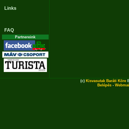
Links
FAQ
Partnereink
(c)
Kisvasutak Baráti Köre
E
Belépés
-
Webmai