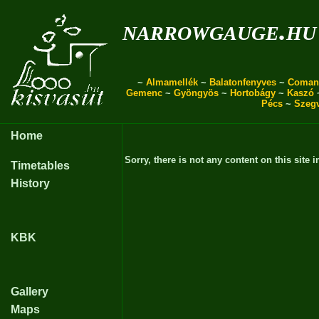
narrowgauge.hu
~
Almamellék
~
Balatonfenyves
~
Coman
Gemenc
~
Gyöngyös
~
Hortobágy
~
Kaszó
Pécs
~
Szeg
Home
Sorry, there is not any content on this site i
Timetables
History
KBK
Gallery
Maps