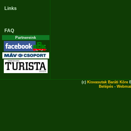
Links
FAQ
Partnereink
(c)
Kisvasutak Baráti Köre
E
Belépés
-
Webmai