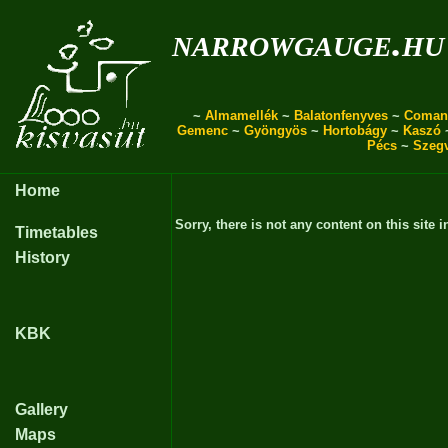
narrowgauge.hu
~
Almamellék
~
Balatonfenyves
~
Coman
Gemenc
~
Gyöngyös
~
Hortobágy
~
Kaszó
Pécs
~
Szeg
Home
Sorry, there is not any content on this site i
Timetables
History
KBK
Gallery
Maps