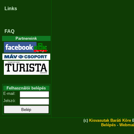
Links
FAQ
Partnereink
Felhasználói belépés
E-mail:
Jelszó:
(c)
Kisvasutak Baráti Köre
E
Belépés
-
Webmai