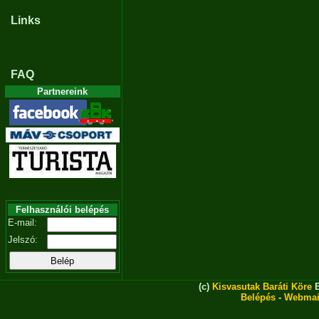
Links
FAQ
Partnereink
Felhasználói belépés
E-mail:
Jelszó:
(c)
Kisvasutak Baráti Köre
E
Belépés
-
Webmai