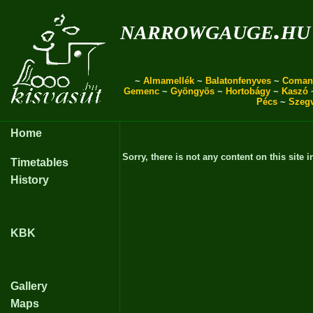
narrowgauge.hu
~
Almamellék
~
Balatonfenyves
~
Coman
Gemenc
~
Gyöngyös
~
Hortobágy
~
Kaszó
Pécs
~
Szeg
Home
Sorry, there is not any content on this site i
Timetables
History
KBK
Gallery
Maps