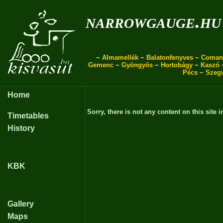
narrowgauge.hu
~
Almamellék
~
Balatonfenyves
~
Coman
Gemenc
~
Gyöngyös
~
Hortobágy
~
Kaszó
Pécs
~
Szeg
Home
Sorry, there is not any content on this site i
Timetables
History
KBK
Gallery
Maps