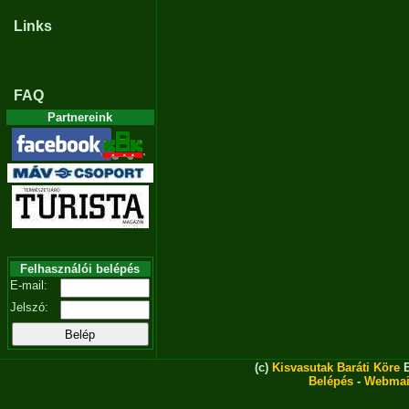
Links
FAQ
Partnereink
Felhasználói belépés
E-mail:
Jelszó:
(c)
Kisvasutak Baráti Köre
E
Belépés
-
Webmai