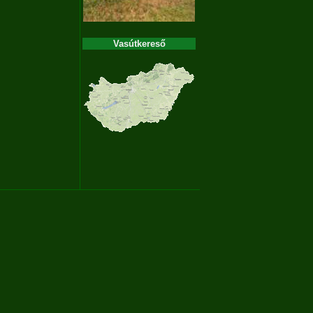
Vasútkereső