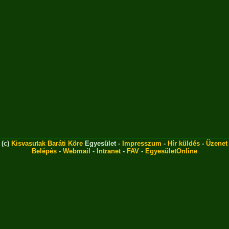
(c)
Kisvasutak Baráti Köre
Egyesület -
Impresszum
-
Hír küldés
-
Üzenet
Belépés
-
Webmail
-
Intranet
-
FAV
-
EgyesületOnline