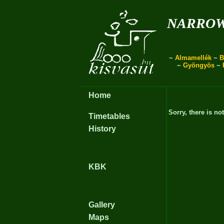
narro
~
Almamellék
~
B
~
Gyöngyös
~
Home
Sorry, there is no
Timetables
History
KBK
Gallery
Maps