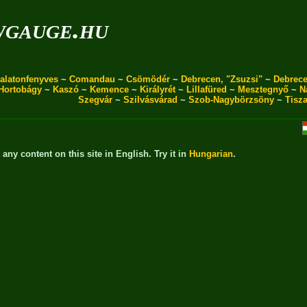
wgauge.hu
alatonfenyves
~
Comandau
~
Csömödér
~
Debrecen, "Zsuzsi"
~
Debrece
Hortobágy
~
Kaszó
~
Kemence
~
Királyrét
~
Lillafüred
~
Mesztegnyő
~
N
Szegvár
~
Szilvásvárad
~
Szob-Nagybörzsöny
~
Tisz
t any content on this site in English. Try it in
Hungarian
.