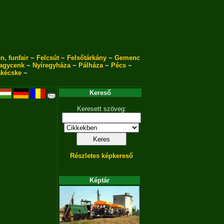
n, funfair
~
Felcsút
~
Felsőtárkány
~
Gemenc
agycenk
~
Nyíregyháza
~
Pálháza
~
Pécs
~
akécske
~
Kereső
Keresett szöveg:
Részletes képkereső
Képtár