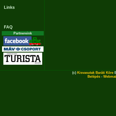
Links
FAQ
Partnereink
(c)
Kisvasutak Baráti Köre
E
Belépés
-
Webmai