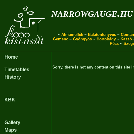
narrowgauge.hu
~
Almamellék
~
Balatonfenyves
~
Coman
Gemenc
~
Gyöngyös
~
Hortobágy
~
Kaszó
Pécs
~
Szeg
Home
Sorry, there is not any content on this site i
Timetables
History
KBK
Gallery
Maps