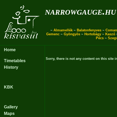
narrowgauge.hu
~
Almamellék
~
Balatonfenyves
~
Coman
Gemenc
~
Gyöngyös
~
Hortobágy
~
Kaszó
Pécs
~
Szeg
Home
Sorry, there is not any content on this site i
Timetables
History
KBK
Gallery
Maps