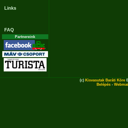
Links
FAQ
Partnereink
(c)
Kisvasutak Baráti Köre
E
Belépés
-
Webmai