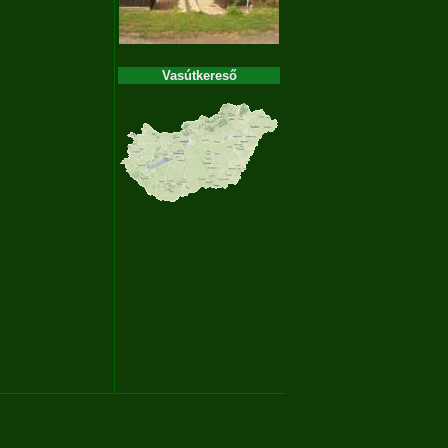
Vasútkereső