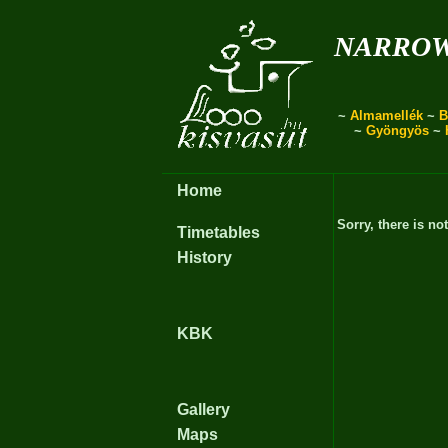
narro
~
Almamellék
~
B
~
Gyöngyös
~
Home
Sorry, there is no
Timetables
History
KBK
Gallery
Maps