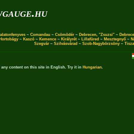
wgauge.hu
alatonfenyves
~
Comandau
~
Csömödér
~
Debrecen, "Zsuzsi"
~
Debrece
Hortobágy
~
Kaszó
~
Kemence
~
Királyrét
~
Lillafüred
~
Mesztegnyő
~
N
Szegvár
~
Szilvásvárad
~
Szob-Nagybörzsöny
~
Tisz
t any content on this site in English. Try it in
Hungarian
.