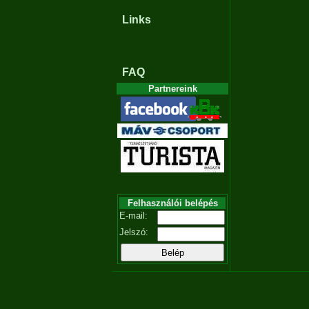
Links
FAQ
Partnereink
Felhasználói belépés
E-mail:
Jelszó: