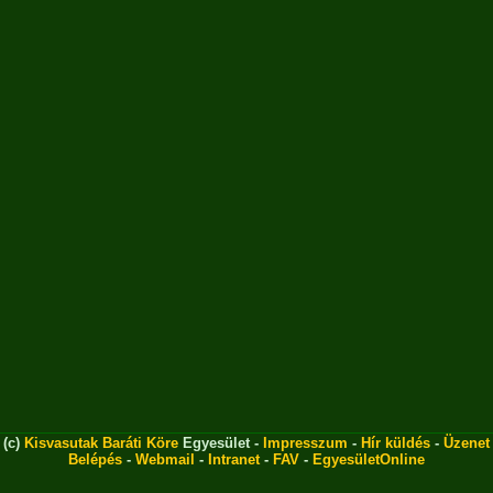
(c)
Kisvasutak Baráti Köre
Egyesület -
Impresszum
-
Hír küldés
-
Üzenet
Belépés
-
Webmail
-
Intranet
-
FAV
-
EgyesületOnline