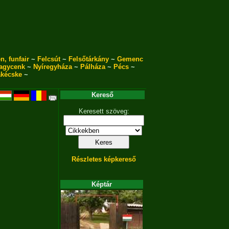
n, funfair
~
Felcsút
~
Felsőtárkány
~
Gemenc
agycenk
~
Nyíregyháza
~
Pálháza
~
Pécs
~
akécske
~
Kereső
Keresett szöveg:
Részletes képkereső
Képtár