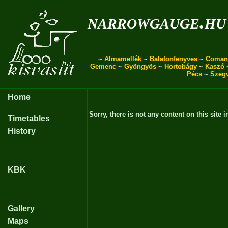
narrowgauge.hu
~
Almamellék
~
Balatonfenyves
~
Coman
Gemenc
~
Gyöngyös
~
Hortobágy
~
Kaszó
Pécs
~
Szeg
Home
Sorry, there is not any content on this site i
Timetables
History
KBK
Gallery
Maps