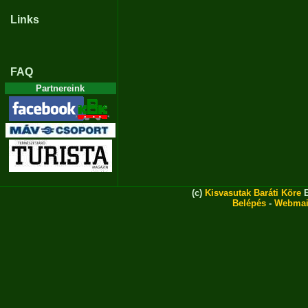
Links
FAQ
Partnereink
(c)
Kisvasutak Baráti Köre
E
Belépés
-
Webmai