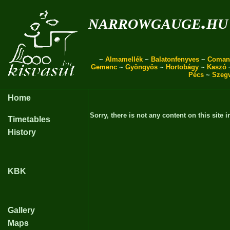
narrowgauge.hu
~
Almamellék
~
Balatonfenyves
~
Coman
Gemenc
~
Gyöngyös
~
Hortobágy
~
Kaszó
Pécs
~
Szeg
Home
Sorry, there is not any content on this site i
Timetables
History
KBK
Gallery
Maps