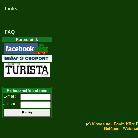
Links
FAQ
Partnereink
Felhasználói belépés
E-mail:
Jelszó:
(c)
Kisvasutak Baráti Köre
E
Belépés
-
Webmai