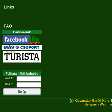
Links
FAQ
Partnereink
Felhasználói belépés
E-mail:
Jelszó:
(c)
Kisvasutak Baráti Köre
E
Belépés
-
Webmai