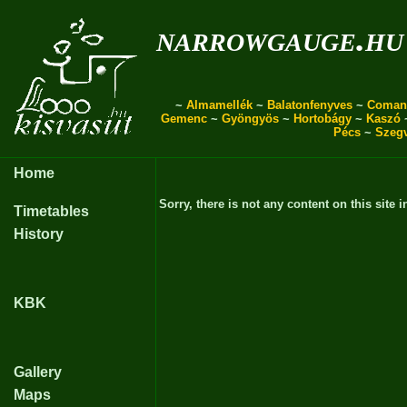
narrowgauge.hu
~
Almamellék
~
Balatonfenyves
~
Coman
Gemenc
~
Gyöngyös
~
Hortobágy
~
Kaszó
Pécs
~
Szeg
Home
Sorry, there is not any content on this site i
Timetables
History
KBK
Gallery
Maps