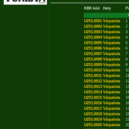
KBK kód
Hely
P
U253,0001
Várpalota
1
U253,0002
Várpalota
2
U253,0003
Várpalota
3
U253,0004
Várpalota
4
U253,0005
Várpalota
5
U253,0006
Várpalota
6
U253,0007
Várpalota
7
U253,0008
Várpalota
8
U253,0009
Várpalota
9
U253,0010
Várpalota
1
U253,0011
Várpalota
1
U253,0012
Várpalota
1
U253,0013
Várpalota
1
U253,0014
Várpalota
1
U253,0015
Várpalota
1
U253,0016
Várpalota
1
U253,0017
Várpalota
1
U253,0018
Várpalota
1
U253,0019
Várpalota
1
U253,0020
Várpalota
2