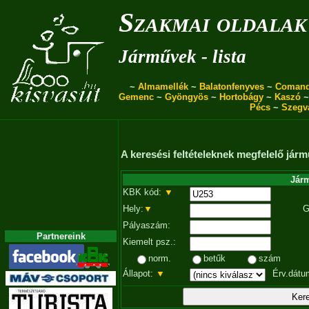
Szakmai oldalak
Járművek - lista
~
Almamellék
~
Balatonfenyves
~
Coman
Gemenc
~
Gyöngyös
~
Hortobágy
~
Kaszó
Pécs
~
Szegv
A keresési feltételeknek megfelelő járm
Járm
KBK kód:
▼
Hely:
▼
G
Pályaszám:
Partnereink
Kiemelt psz.:
norm.
betűk
szám
Állapot:
▼
Érv.dátu