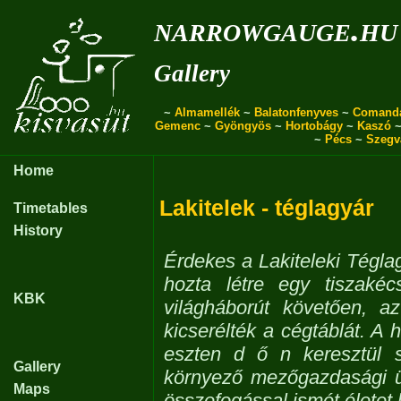
narrowgauge.hu
Gallery
~
Almamellék
~
Balatonfenyves
~
Comand
Gemenc
~
Gyöngyös
~
Hortobágy
~
Kaszó
~
Pécs
~
Szegv
Home
Lakitelek - téglagyár
Timetables
History
Érdekes a Lakiteleki Tégla
hozta létre egy tiszaké
KBK
világháborút követően, az
kicserélték a cégtáblát. A
eszten d ő n keresztül 
Gallery
környező mezőgazdasági ü
Maps
összefogással ismét életet 