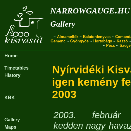
narrowgauge.hu
Gallery
~
Almamellék
~
Balatonfenyves
~
Comand
Gemenc
~
Gyöngyös
~
Hortobágy
~
Kaszó
~
Pécs
~
Szegv
Home
Nyírvidéki Kis
Timetables
History
igen kemény fe
2003
KBK
2003. február 
Gallery
kedden nagy havaz
Maps