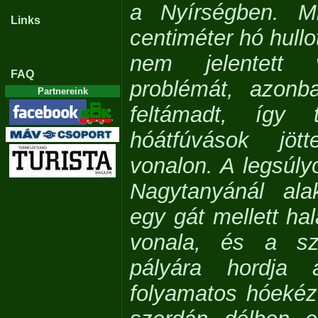
a Nyírségben. M
Links
centiméter hó hullo
nem jelentett 
FAQ
problémát, azonb
Partnereink
feltámadt, így 
hóátfúvások jöt
vonalon. A legsúly
Nagytanyánál alak
egy gát mellett ha
vonala, és a s
pályára hordja
folyamatos hóekéz