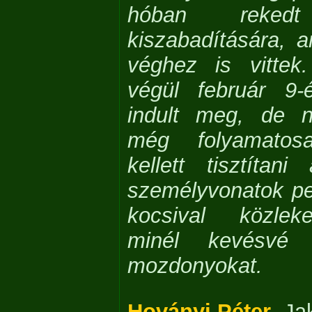
hóban rekedt
kiszabadítására, a
véghez is vittek
végül február 9-
indult meg, de 
még folyamatos
kellett tisztítan
személyvonatok pe
kocsival közlek
minél kevésvé 
mozdonyokat.
Hoványi Péter
,
Ja