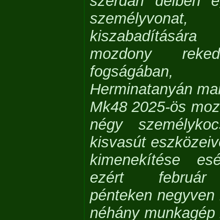
szerdán délben e
személyvon
kiszabadításá
mozdony rek
fogságában,
Herminatanyán mar
Mk48 2025-ös moz
négy személykoc
kisvasút eszközeiv
kimenekítése esél
ezért február 
pénteken negyven
néhány munkagép i