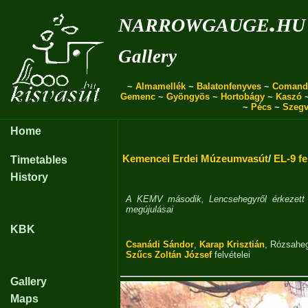
narrowgauge.hu
Gallery
~
Almamellék
~
Balatonfenyves
~
Comand
Gemenc
~
Gyöngyös
~
Hortobágy
~
Kaszó
~
Pécs
~
Szegv
Home
Kemencei Erdei Múzeumvasút
/
EL-9 fe
Timetables
History
A KEMV második, Lencsehegyről érkezett 
megújulásai
KBK
Csanádi Sándor
,
Karap Krisztián
,
Rózsaheg
Szűcs Zoltán József
felvételei
Gallery
Maps