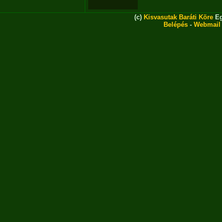
(c)
Kisvasutak Baráti Köre
Eg
Belépés
-
Webmail