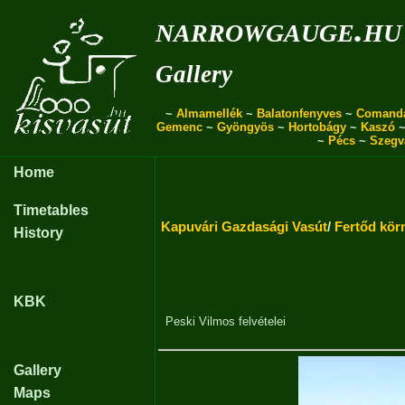
narrowgauge.hu
Gallery
~
Almamellék
~
Balatonfenyves
~
Comand
Gemenc
~
Gyöngyös
~
Hortobágy
~
Kaszó
~
Pécs
~
Szegv
Home
Timetables
Kapuvári Gazdasági Vasút
/
Fertőd kör
History
KBK
Peski Vilmos
felvételei
Gallery
Maps