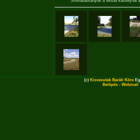
Sínmaradványok a fertődi kastélynál
(c)
Kisvasutak Baráti Köre
Eg
Belépés
-
Webmail