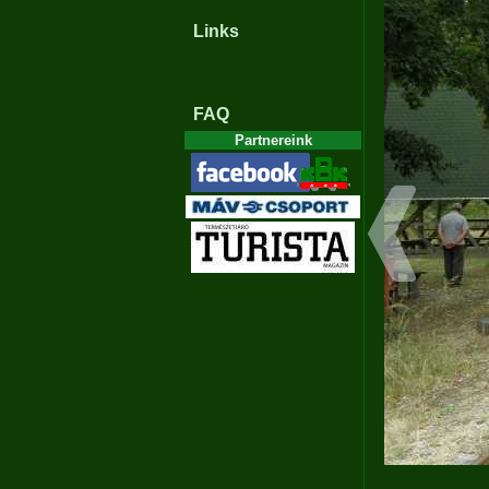
Links
FAQ
Partnereink