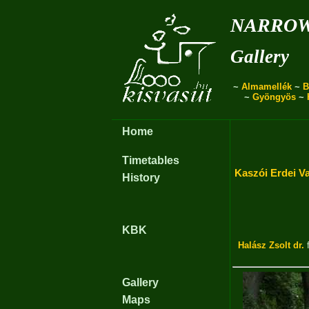
narro
Gallery
~
Almamellék
~
B
~
Gyöngyös
~
Home
Timetables
Kaszói Erdei V
History
KBK
Halász Zsolt dr.
f
Gallery
Maps