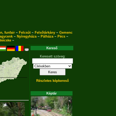
n, funfair
~
Felcsút
~
Felsőtárkány
~
Gemenc
agycenk
~
Nyíregyháza
~
Pálháza
~
Pécs
~
akécske
~
Kereső
Keresett szöveg:
Részletes képkereső
Képtár