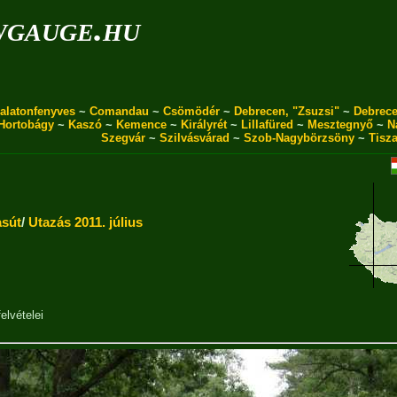
wgauge.hu
alatonfenyves
~
Comandau
~
Csömödér
~
Debrecen, "Zsuzsi"
~
Debrece
Hortobágy
~
Kaszó
~
Kemence
~
Királyrét
~
Lillafüred
~
Mesztegnyő
~
N
Szegvár
~
Szilvásvárad
~
Szob-Nagybörzsöny
~
Tisz
asút
/
Utazás 2011. július
elvételei