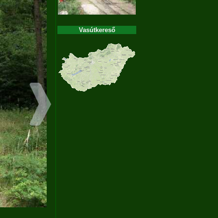
Vasútkereső