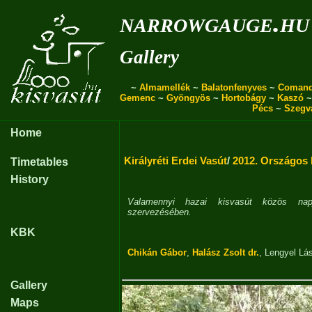
narrowgauge.hu
Gallery
~
Almamellék
~
Balatonfenyves
~
Coman
Gemenc
~
Gyöngyös
~
Hortobágy
~
Kaszó
Pécs
~
Szegv
Home
Királyréti Erdei Vasút
/
2012. Országos 
Timetables
History
Valamennyi hazai kisvasút közös na
szervezésében.
KBK
Chikán Gábor
,
Halász Zsolt dr.
,
Lengyel Lá
Gallery
Maps