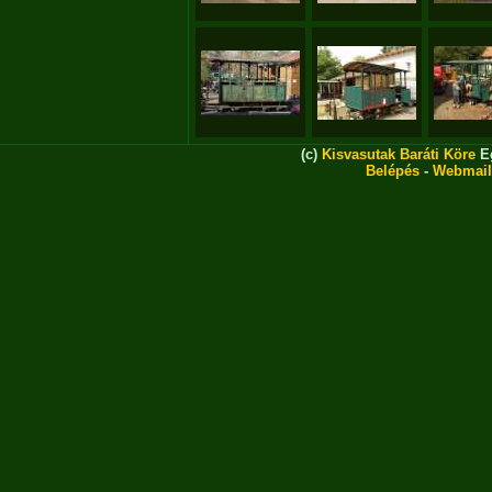
(c)
Kisvasutak Baráti Köre
Eg
Belépés
-
Webmail