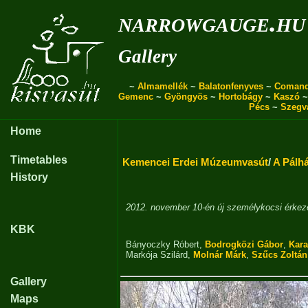
narrowgauge.hu
Gallery
~
Almamellék
~
Balatonfenyves
~
Coman
Gemenc
~
Gyöngyös
~
Hortobágy
~
Kaszó
Pécs
~
Szegv
Home
Timetables
Kemencei Erdei Múzeumvasút
/
A Pálhá
History
2012. november 10-én új személykocsi érkez
KBK
Bányoczky Róbert
,
Bodrogközi Gábor
,
Kara
Markója Szilárd
,
Molnár Márk
,
Szűcs Zoltán
Gallery
Maps