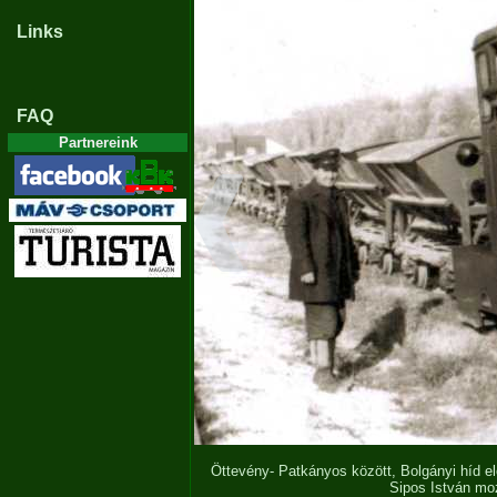
Links
FAQ
Partnereink
Öttevény- Patkányos között, Bolgányi híd el
Sipos István mo