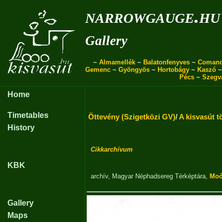
narrowgauge.hu
Gallery
~
Almamellék
~
Balatonfenyves
~
Coman
Gemenc
~
Gyöngyös
~
Hortobágy
~
Kaszó
Pécs
~
Szegv
Home
Timetables
Öttevény (Szigetközi GV)
/
A kisvasút t
History
Cikkarchívum
KBK
archív
,
Magyar Néphadsereg Térképtára
,
Moór
Gallery
Maps