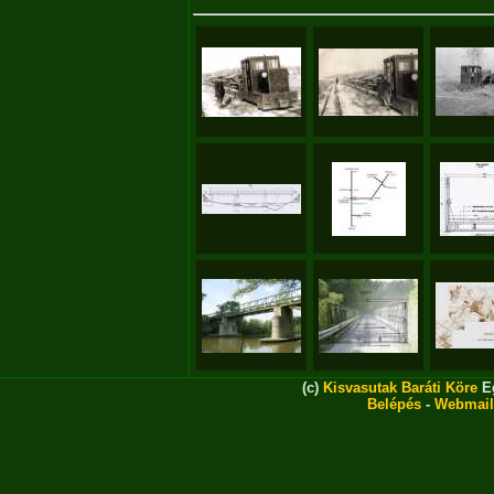
(c)
Kisvasutak Baráti Köre
Eg
Belépés
-
Webmail