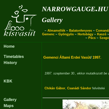
narrowgauge.hu
Gallery
~
Almamellék
~
Balatonfenyves
~
Comand
Gemenc
~
Gyöngyös
~
Hortobágy
~
Kaszó
~
Pécs
~
Szegv
Home
Timetables
Gemenci Állami Erdei Vasút
/
1997.
History
1997. szeptember 30., ekkor mutatkozott b
KBK
Chikán Gábor
,
Csanádi Sándor
felvételei
Gallery
Maps