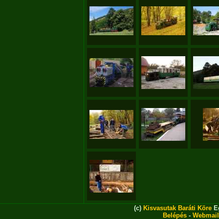
(c)
Kisvasutak Baráti Köre
Eg
Belépés
-
Webmail