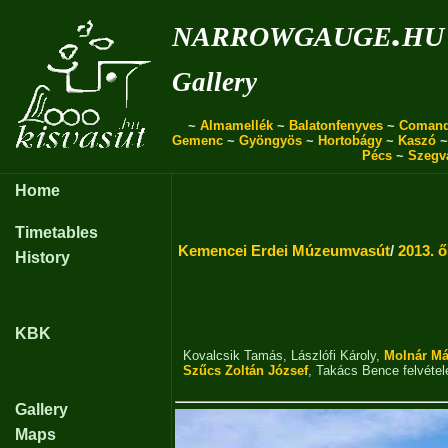
narrowgauge.hu
Gallery
~
Almamellék
~
Balatonfenyves
~
Coman
Gemenc
~
Gyöngyös
~
Hortobágy
~
Kaszó
Pécs
~
Szegv
Home
Timetables
Kemencei Erdei Múzeumvasút
/
2013. 
History
KBK
Kovalcsik Tamás
,
Lászlófi Károly
,
Molnár Má
Szűcs Zoltán József
,
Takács Bence
felvétel
Gallery
Maps