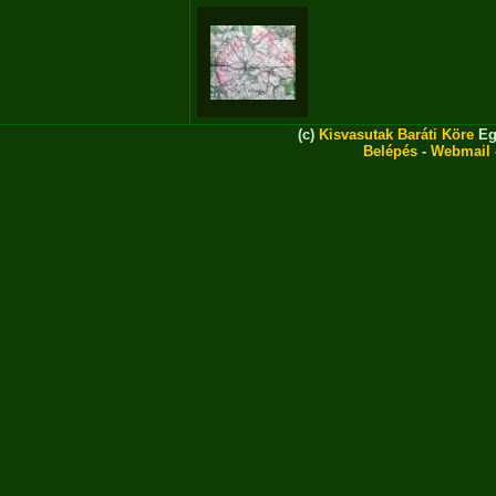
(c)
Kisvasutak Baráti Köre
Eg
Belépés
-
Webmail