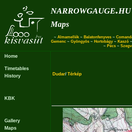
narrowgauge.hu
Maps
~
Almamellék
~
Balatonfenyves
~
Comand
Gemenc
~
Gyöngyös
~
Hortobágy
~
Kaszó
~
Pécs
~
Szegv
Home
Timetables
Dudar
/
Térkép
History
KBK
Gallery
Maps