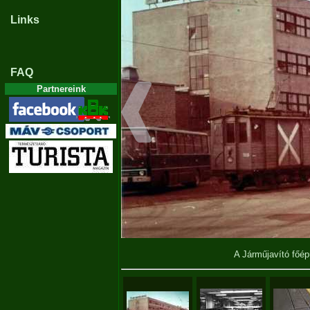
Links
FAQ
Partnereink
A Járműjavító főé