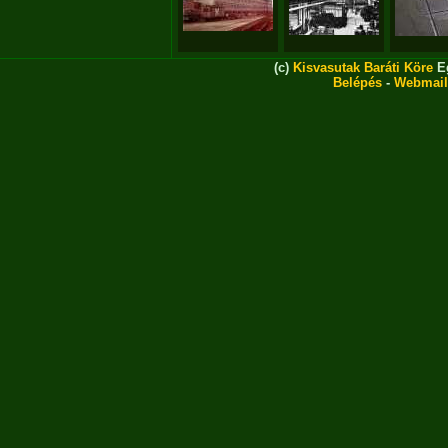
(c)
Kisvasutak Baráti Köre
Eg
Belépés
-
Webmail