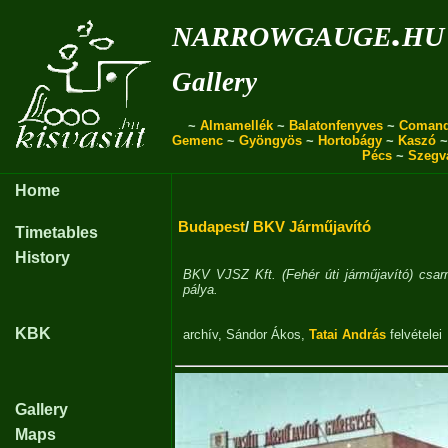
narrowgauge.hu
Gallery
~
Almamellék
~
Balatonfenyves
~
Coman
Gemenc
~
Gyöngyös
~
Hortobágy
~
Kaszó
Pécs
~
Szegv
Home
Budapest
/
BKV Járműjavító
Timetables
History
BKV VJSZ Kft. (Fehér úti járműjavító) csa
pálya.
KBK
archív
,
Sándor Ákos
,
Tatai András
felvételei
Gallery
Maps