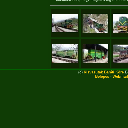
(c)
Kisvasutak Baráti Köre
Eg
Belépés
-
Webmail