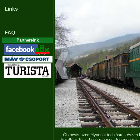
Links
FAQ
Partnereink
Ötkocsis személyvonat indulásra készen 
kezdtünk félni, hogy mégsem fog menni a vo