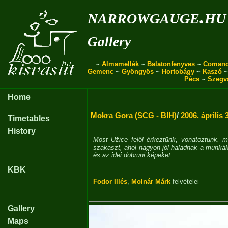
narrowgauge.hu
Gallery
~
Almamellék
~
Balatonfenyves
~
Coman
Gemenc
~
Gyöngyös
~
Hortobágy
~
Kaszó
Pécs
~
Szegv
Home
Mokra Gora (SCG - BIH)
/
2006. április 
Timetables
History
Most Užice felől érkeztünk, vonatoztunk, 
szakaszt, ahol nagyon jól haladnak a munkák
és az idei dobruni képeket
KBK
Fodor Illés
,
Molnár Márk
felvételei
Gallery
Maps